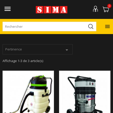
0


Pertinence

Affichage 1-3 de 3 article(s)