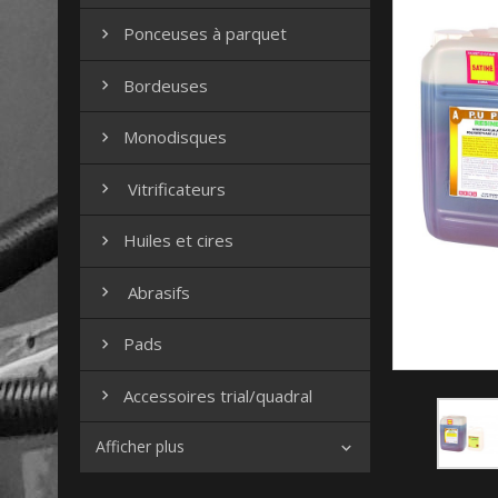
Ponceuses à parquet

Bordeuses

Monodisques

Vitrificateurs

Huiles et cires

Abrasifs

Pads

Accessoires trial/quadral

Afficher plus
