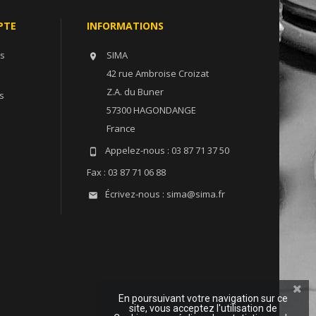
PTE
INFORMATIONS
ns
SIMA

42 rue Ambroise Croizat
Z.A. du Buner
s
57300 HAGONDANGE
France
Appelez-nous :
03 87 71 37 50

Fax :
03 87 71 06 88
Écrivez-nous :
sima@sima.fr

En poursuivant votre navigation sur ce
site, vous acceptez l'utilisation de