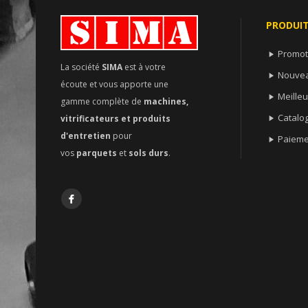
PRODUI
Promot

La société
SIMA
est à votre
Nouvea

écoute et vous apporte une
Meille

gamme complète de
machines,
Catalo
vitrificateurs et produits

d'entretien
pour
Paieme

vos
parquets
et
sols durs
.
Facebook