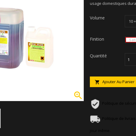
usage domestiques dura
Volume
Finition
Sat
Quantité
Ajouter Au Panier


Politique de sécuri
Politique de livra
jour même.