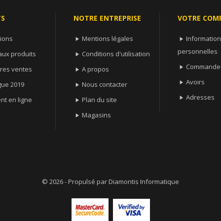
TS
NOTRE ENTREPRISE
VOTRE COM
ions
Mentions légales
Informatio


personnelles
ux produits
Conditions d'utilisation

Commande

ures ventes
A propos

Avoirs

gue 2019
Nous contacter

Adresses

nt en ligne
Plan du site

Magasins

© 2026 - Propulsé par
Diamontis Informatique