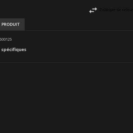
Politique de retou
U PRODUIT
600125
 spécifiques