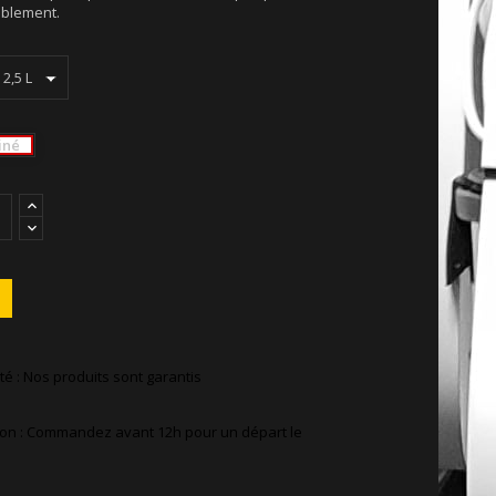
blement.
iné
té : Nos produits sont garantis
ison : Commandez avant 12h pour un départ le