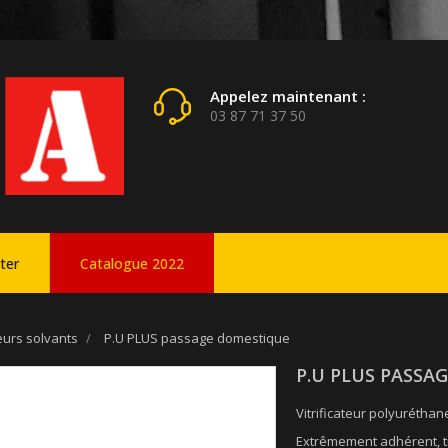
Appelez maintenant :
03 87 71 37 50
ter
Catalogue 2022
teurs solvants
P.U PLUS passage domestique
P.U PLUS PASSA
Vitrificateur polyuréthan
Extrêmement adhérent, trè