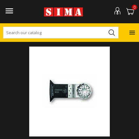
0

