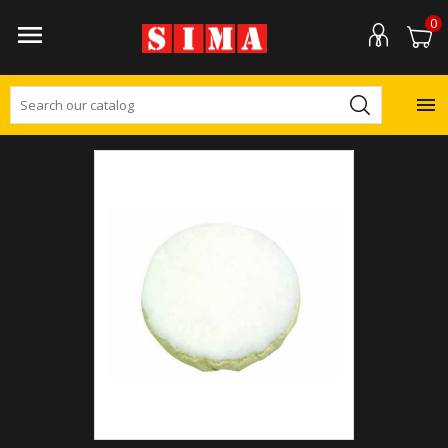
0

