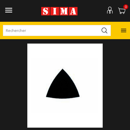
0

